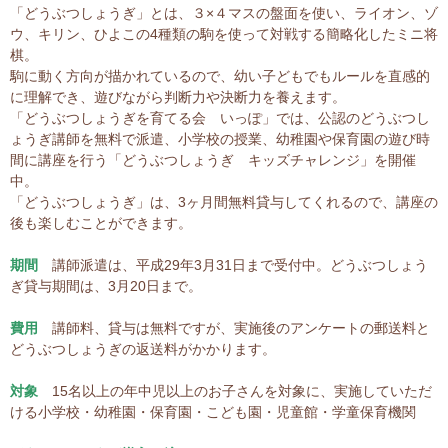
「どうぶつしょうぎ」とは、３×４マスの盤面を使い、ライオン、ゾ
ウ、キリン、ひよこの4種類の駒を使って対戦する簡略化したミニ将
棋。
駒に動く方向が描かれているので、幼い子どもでもルールを直感的
に理解でき、遊びながら判断力や決断力を養えます。
「どうぶつしょうぎを育てる会 いっぽ」では、公認のどうぶつし
ょうぎ講師を無料で派遣、小学校の授業、幼稚園や保育園の遊び時
間に講座を行う「どうぶつしょうぎ キッズチャレンジ」を開催
中。
「どうぶつしょうぎ」は、3ヶ月間無料貸与してくれるので、講座の
後も楽しむことができます。
期間
講師派遣は、平成29年3月31日まで受付中。どうぶつしょう
ぎ貸与期間は、3月20日まで。
費用
講師料、貸与は無料ですが、実施後のアンケートの郵送料と
どうぶつしょうぎの返送料がかかります。
対象
15名以上の年中児以上のお子さんを対象に、実施していただ
ける小学校・幼稚園・保育園・こども園・児童館・学童保育機関