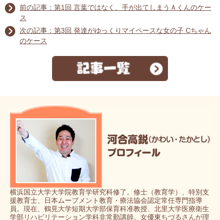
前の記事：
第1回
言葉ではなく、手が出てしまうＡくんのケー
ス
次の記事：
第3回
発達がゆっくりマイペースな女の子 Cちゃん
のケース
横浜国立大学大学院教育学研究科修了。修士（教育学）、特別支
援教育士、日本ムーブメント教育・療法協会認定常任専門指導
員。現在、鶴見大学短期大学部保育科准教授、北里大学医療衛生
学部リハビリテーション学科非常勤講師。女優東ちづるさんが理