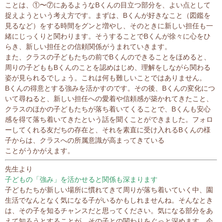
ことは、①〜⑦にあるようなBくんの目立つ部分を、よい点として
捉えようという考え方です。まずは、Bくんが好きなこと（図鑑を
見るなど）をする時間をグンと増やし、そのときに新しい担任も一
緒にじっくりと関わります。そうすることでBくんが徐々に心をひ
らき、新しい担任との信頼関係がうまれていきます。
また、クラスの子どもたちの前でBくんのできることをほめると、
周りの子どももBくんのことを認めはじめ、理解をしながら関わる
姿が見られるでしょう。これは何も難しいことではありません。
Bくんの得意とする強みを活かすのです。その後、Bくんの変化につ
いて尋ねると、新しい担任への愛着や信頼感が築かれてきたこと、
クラスのほかの子どもたちが落ち着いてくることで、Bくんも安心
感を得て落ち着いてきたという話を聞くことができました。フォロ
ーしてくれる友だちの存在と、それを素直に受け入れるBくんの様
子からは、クラスへの所属意識が高まってきている
ことがうかがえます。
先生より
子どもの「強み」を活かせると関係も深まります
子どもたちが新しい場所に慣れてきて周りが落ち着いていく中、園
生活でなんとなく気になる子がいるかもしれませんね。そんなとき
は、その子を知るチャンスだと思ってください。気になる部分をあ
えて知ろうとすることが、その子との関わりをぐっと深めます。今