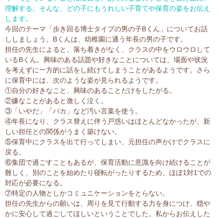
理解する。そんな、どの子にもうれしい子育てや保育の姿をお伝え
します。
今回のテーマ「歩き回る博士タイプの男の子Bくん」についてお話
ししましょう。Bくんは、幼稚園に通う年長の男の子です。
担任の先生によると、落ち着きがなく、クラスの中をウロウロして
いるBくん。興味のある話題や好きなことについては、場面や状況
を考えずに一方的に話をし続けてしまうことがあるようです。さら
に保育中には、次のような姿が見られるようです。
①自分の好きなこと、興味のあることだけをしたがる。
②嫌なことがあると激しく泣く。
③「いやだ」「バカ」など汚い言葉を使う。
④年長になり、クラス替えに伴う戸惑いはほとんどなかったが、新
しい担任との関係がうまく築けない。
⑤保育中にクラスを出て行ってしまい、元担任の声かけでクラスに
戻る。
⑥集団で過ごすこともあるが、保育活動に意識を向け続けることが
難しく、別のことを始めたり寝転がったりするため、ほぼ1対1での
対応が必要になる。
⑦特定の人物としかコミュニケーションをとらない。
担任の先生からの願いは、周りを見て行動する力を身につけ、穏や
かに安心して過ごしてほしいということでした。私からお伝えした